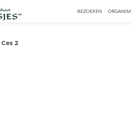
Skip
to
BEZOEKEN
ORGANISA
content
 Ces 2