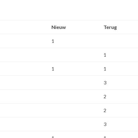
Nieuw
Terug
1
1
1
1
3
2
2
3
1
1