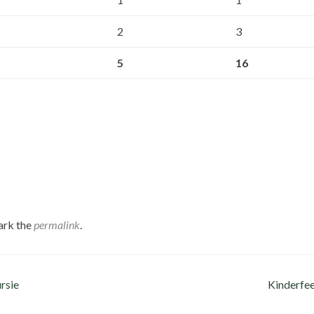
2
3
5
16
ark the
permalink
.
rsie
Kinderfe