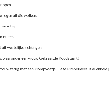
r open.
e regen uit die wolken.
on erbij.
n buiten.
uit westelijke richtingen.
els, waaronder een vrouw Gekraagde Roodstaart!
ouw terug met een klompvoetje. Deze Pimpelmees is al enkele j